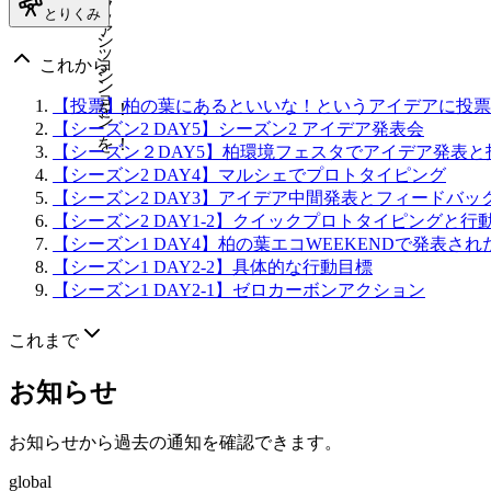
フ
とりくみ
ッ
ァ
シ
ッ
ョ
これから
シ
ン
ョ
【投票】柏の葉にあるといいな！というアイデアに投票
を！
ン
【シーズン2 DAY5】シーズン2 アイデア発表会
を！
【シーズン２DAY5】柏環境フェスタでアイデア発表と
【シーズン2 DAY4】マルシェでプロトタイピング
【シーズン2 DAY3】アイデア中間発表とフィードバッ
【シーズン2 DAY1-2】クイックプロトタイピングと
【シーズン1 DAY4】柏の葉エコWEEKENDで発表さ
【シーズン1 DAY2-2】具体的な行動目標
【シーズン1 DAY2-1】ゼロカーボンアクション
これまで
お知らせ
お知らせから過去の通知を確認できます。
global