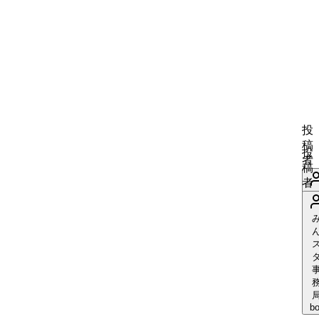
投
稿
投
者
稿
者
bo
bo
い