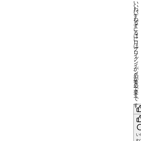
い
い
ね
い
す
ね
る
す
に
る
は
に
ロ
は
グ
ロ
イ
グ
ン
イ
が
ン
必
が
要
必
で
要
す
で
す
い
ね
い
ね