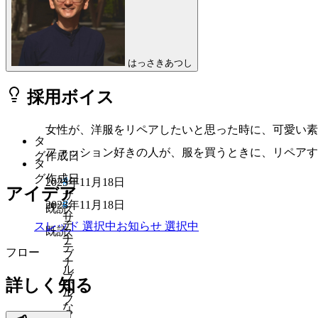
はっさきあつし
採用ボイス
女性が、洋服をリペアしたいと思った時に、可愛い素
タ
ファッション好きの人が、服を買うときに、リペアす
グ
作成日
タ
グ
作成日
#
2023年11月18日
アイデア
サ
#
2023年11月18日
既読
ス
サ
テ
スレッド
選択中
お知らせ
選択中
既読
ス
ナ
テ
フロー
ブ
ナ
ル
ブ
詳しく知る
な
ル
フ
な
ァ