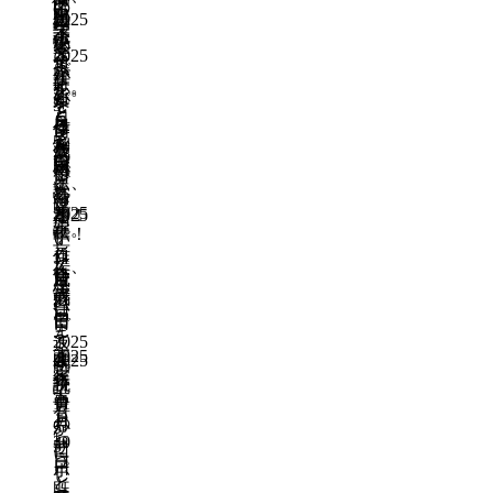
使
の
に
既
日
思
生
た
2025
に
み
っ
未
学
読
い
年
成
い
な
よ
て
来
び
2025
11
ま
A
で
っ
う
い
年
が
な
I
月
す。
す。
た
か
こ
11
楽
が
を
5
と
と
う
月
し
ら
日
作
う
作
き
思
5
と
み
利
成
ま
成
な
い
日
思
既
で
用
日
く
日
ど、
ま
い
読
あ
し
活
既
違
し
ま
2025
る！
2025
た
用
読
う
た。
年
す！
年
い
し
言
11
作
11
と
て、
作
作
い
月
成
月
思
生
成
成
方
5
5
日
い
活
日
日
日
で
日
ま
を
2025
返
す。
2025
よ
既
2025
年
既
し
年
家
年
り
読
11
読
て
7
事
11
豊
月
も
月
の
月
か
5
ら
30
5
サ
日
に
う
日
日
ポ
し
と
既
ー