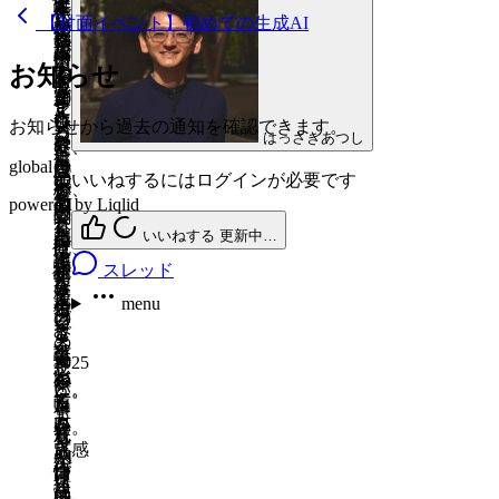
使
ド
確
説
と
な
人
スレッド
menu
作
と
いいねする
更新中…
入
い。
ル
【対面イベント】初めての生成AI
っ
ル
か
作
と
友
の
成
や
れ
孫
ネ
menu
て
スレッド
が
め
いいねする
更新中…
成
し
人
話
日
困
て、
に
イ
お知らせ
い
低
る
を
て、
く
を
menu
スレッド
っ
臆
教
テ
き
そ
こ
楽
自
2025
ら
き
た
す
え
ィ
menu
た
う
と
年
し
分
い
い
お知らせから過去の通知を確認できます。
こ
る
る
ブ、
はっさきあつし
い
な
11
や、
み
と
に
て、
と
こ
爺
生
月
と
の
global
自
な
は
思
少
が
と
の
いいねするにはログインが必要です
成
5
思
で、
分
が
違
っ
し
あ
な
教
powered by Liqlid
AI
日
っ
い
の
ら、
う
て
聞
れ
く
ネ
育
た
ろ
知
いいねする
更新中…
上
表
付
い
ば、
既
使
イ
に
ん
識
手
現
き
て
スレッド
相
読
っ
テ
使
作
な
を
な
を
合
み
棒
て
ィ
え
成
menu
事
積
付
表
っ
る
の
い
ブ
る
日
で
み
き
し
て
こ
よ
き
の
と
試
重
合
て
い
と
2025
う
た
子
思
し
ね
い
も
き
の
年
に
い。
ど
う。
て
て
方
ら
た
幅
11
生
こ
も
み
い
を
う
月
い。
を
作
成
れ
も
よ
き
見
5
（感
広
成
AI
か
一
作
う
日
つ
つ
情
げ
を
日
ら
緒
成
と
つ、
け
的
て