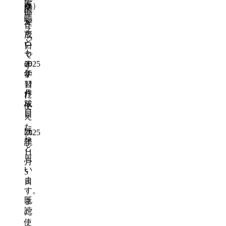
て
既
か）
既
読
ト
い
読
読
や
き
作
子
た
成
ど
い
日
も
で
の
2025
す
年
学
⭐︎
11
習
作
月
に
5
成
使
日
日
え
た
既
2025
ら
年
読
と
11
思
月
い
5
ま
日
す。
既
ま
読
だ
使