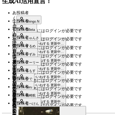
生成AI活用宣言！
あ
投稿者
く
生
投稿者
Shingo.N
ま
成
で
初
投稿者
Dilleta
いいねするにはログインが必要です
A
自
め
I
普
投稿者
じゅんさ
いいねするにはログインが必要です
分
て
は、
段
いいねする
更新中…
の
使
自
投稿者
正
するめ
いいねするにはログインが必要です
の
責
っ
分
スレッド
し
いいねする
更新中…
生
な
投稿者
かずみ
任
いいねするにはログインが必要です
て
自
い
活
る
menu
スレッド
いいねする
更新中…
で、
み
身
初
投稿者
者
アーリー
いいねするにはログインが必要です
の
べ
意
ま
で
心
menu
と
スレッド
いいねする
更新中…
中
く
孫
投稿者
るもす
思
し
いいねするにはログインが必要です
真
者
い
で
新
の
menu
スレッド
いいねする
更新中…
決
た
偽
な
や
投稿者
う
ひで
も
いいねするにはログインが必要です
し
教
定
が、
を
の
っ
よ
menu
スレッド
いいねする
更新中…
分
い
育
課
投稿者
haru
の
意
し
いいねするにはログインが必要です
で。
て
り
か
情
に
金
menu
スレッド
補
いいねする
更新中…
外
っ
ま
み
は
今
投稿者
梅崎航
いいねするにはログインが必要です
ら
報
活
を
助
に
か
ず
た
個
日
menu
スレッド
いいねする
更新中…
な
を
用
検
デ
投稿者
なべけん
と
ハ
り
は
いいねするにはログインが必要です
い
性
色々
い
手
し
討
ジ
menu
スレッド
いいねする
更新中…
し
ー
と
小
こ
的
な
こ
に
た
いいねするにはログインが必要です
タ