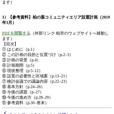
ます）
3）【参考資料】柏の葉コミュニティエリア設置計画（2019
年3月）
PDFを閲覧する
（外部リンク 柏市のウェブサイトへ移動し
ます）
【目次】
① はじめに（p.1）
② この計画の目的と位置づけ（p.2–3）
③ 計画の背景（p.4）
④ 計画期間（p.5）
⑤ 現状整理（p.5–12）
⑥ 設置の必要性と区域案（p.13–21）
⑦ 検討会議での議論内容（p.22–23）
⑧ 基本方針（p.24–26）
⑨ 今後の課題（p–27）
⑩ 今後の進め方（p.28–29）
⑪ 参考資料（p.30–巻末）