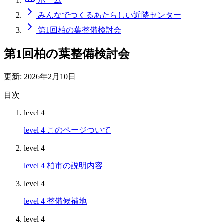
ホーム
みんなでつくるあたらしい近隣センター
第1回柏の葉整備検討会
第1回柏の葉整備検討会
更新:
2026年2月10日
目次
level 4
level 4
このページついて
level 4
level 4
柏市の説明内容
level 4
level 4
整備候補地
level 4