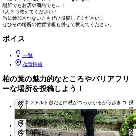
場所でもお店や商品でも…！
1人３つ教えてください！
当日参加されない方もぜひ投稿してください！
ぜひその場所の位置情報も併せて教えてください。
ボイス
一覧
位置情報
柏の葉の魅力的なところやバリアフリ
ーな場所を投稿しよう！
アスファルト敷だと白杖がつっかかるから歩きづ
投
らい
稿
位
通路にカラーコーンがあり、通行の妨げに
投
者
置
稿
作成日
泣きかわさない
投
情
作成日
者
報
稿
U
位
2026年4月21日
空中庭園
投
作成日
あ
2026年4月21日
者