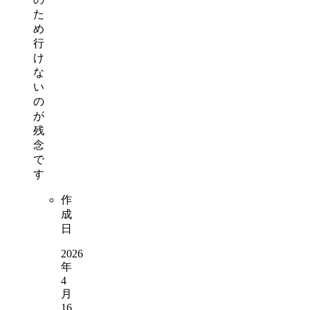
た
め
行
け
な
い
の
が
残
念
で
す
作
成
日
2026
年
4
月
16