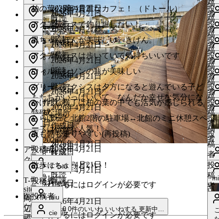
置
い
こ
ロ
報
稿
り
い
件
す
必
イ
位
2026年4月21日
が
い
柏の葉公園の貴重なカフェ！ （ドトール）
グ
投
情
作成日
あ
い
ろ
グ
0
2026年4月21日
い
者
い
い
置
要
ン
報
既読
必
い
イ
稿
0
り
件
ね
が
イ
位
既読
い
アクアテラスで釣り堀したい！
投
情
ね
作成日
で
あ
が
件
要
ね
2026年4月21日
ン
者
い
い
置
す
た
ン
報
ね
稿
す
0
り
い
す
必
位
で
す
既読
が
黒ちゃんぽんが美味しい。きげん。
投
ね
翔
情
作成日
る
く
あ
が
件
す
2026年4月21日
者
る
い
置
要
す
る
報
必
稿
0
り
い
い
に
さ
必
い
位
る
既読
アクアテラスは歩いていて気持ちいいです
投
に
ね
情
作成日
で
更
あ
い
件
に
要
2026年4月21日
者
い
は
ね
ん
置
要
に
報
稿
は
中
り
い
す
い
Hi
は
い
位
で
既読
ウィルキンソンの瓶が美味しい
投
情
ね
ロ
あ
作成日
で
更
あ
は
2026年4月21日
者
ロ
ね
置
ね
ロ
す
更
報
稿
す
中
0
り
い
グ
る！
す
mi
ロ
い
位
既読
い
グリーンアクシスは夕方になると遊んでいる子ど
グ
投
情
作成日
す
中
あ
い
グ
件
ス
2026年4月21日
者
る
い
イ
ね
置
0
グ
更
報
い
もたちがいっぱいいて、なんだか幸せな気分にな
イ
稿
り
い
る
い
イ
レ
位
作
既読
い
かけだし横丁は柏の葉の中でも活気が感じられる
投
件
に
情
ね
ン
中
あ
イ
ス
ね
る
2026年4月21日
ン
者
に
置
ね
ン
ッ
い
更
報
成
い
特殊な場所
稿
ス
は
す
0
り
が
ン
mi
レ
い
位
す
既読
が
ららぽーと北館2階の駐車場↔︎北館のミニ休憩スペ
投
翔
情
は
す
中
あ
が
ド
件
日
ね
者
レ
ロ
る
必
作成日
ね
置
0
が
ッ
る
報
必
ースは密かな人気！
稿
ス
い
0
り
ロ
い
作成日
る
必
位
す
い
夜も朝も走りやすい(再投稿)
ッ
グ
投
件
に
情
要
あ
必
い
ド
件
に
ね
要
者
レ
2026
グ
に
置
要
い
る
更
報
2026年4月21日
い
ド
イ
稿
ス
は
で
り
い
作成日
要
い
U
は
い
位
で
2026年4月21日
ア
投稿者
年
ッ
情
イ
は
作成日
で
中
あ
に
既読
me
ね
ン
者
レ
ロ
す
更
ね
置
で
ね
ロ
す
報
4
既読
ク
ド
い
り
ン
ロ
す
Hi
は
い
す
中
2026年4月21日
が
散歩にちょうどいい！
ッ
グ
投
情
するめ
す
す
あ
月
グ
ね
me
ア
2026年4月21日
が
グ
ね
い
ロ
る
更
報
既読
必
ド
イ
稿
ス
me
り
る
21
イ
mi
位
テ
T-
既読
い
投稿者
必
イ
作成日
中
あ
い
グ
いいねするにはログインが必要です
に
要
ン
者
レ
更
日
ス
に
置
site
ン
更
ラ
い
me
要
り
ン
ね
イ
は
で
中
が
い
医
投稿者
ッ
情
既
miu
周
レ
は
中
が
ス
ね
0
2026年4月21日
で
が
す
0
ン
ロ
す
報
必
い
ケ
ド
ス
me
0
読
辺。
ッ
ロ
件
0
0件のいいね
いいねする
更新中…
必
周
す
既読
件
す
必
0
cie
る
あ
いいねするにはログインが必要です
が
グ
件
要
ね
ア
い
レ
い
暗
ド
グ