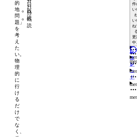
me
月
レ
更
me
中
的
件
日
me
ッ
21
中
ッ
い
地
い
既
更
ド
me
日
ね
ド
問
中
読
ス
既
い
ス
題」
レ
更
読
ね
レ
を
中
ッ
ス
me
me
ッ
考
ド
更
レ
ド
え
中
ッ
ス
た
ド
レ
い。
me
ッ
ス
物
me
ド
レ
理
ッ
me
的
ド
に
me
行
け
me
る
だ
け
で
な
く、