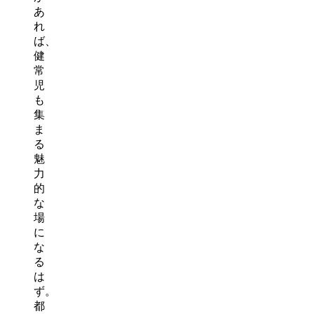
あ
れ
ば、
健
常
児
も
集
ま
る
魅
力
的
な
場
に
な
る
は
ず。
都