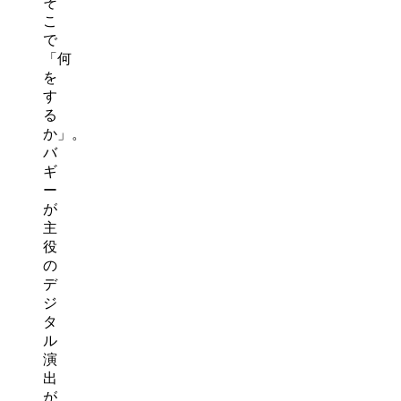
そ
こ
で
「何
を
す
る
か」。
バ
ギ
ー
が
主
役
の
デ
ジ
タ
ル
演
出
が