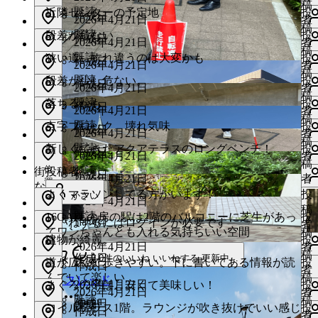
置
既読
稿
り
U
位
既読
近隣センターの予定地
投
情
作成日
2026年4月21日
者
置
い
報
稿
mi
位
既読
段差が危ない
投
情
作成日
あ
い
2026年4月21日
者
置
い
報
稿
り
ね
mi
位
既読
い
狭い道。すれ違うのは大変かも
投
情
作成日
あ
い
2026年4月21日
者
置
す
報
い
稿
り
ね
mi
位
既読
い
段差が少し危ない。
投
情
作成日
る
あ
ね
2026年4月21日
者
置
す
報
い
稿
り
に
位
す
既読
い
落ちるかも
投
情
作成日
る
あ
ね
2026年4月21日
者
は
置
る
報
い
稿
り
に
mi
位
す
既読
点字ブロック。壊れ気味
投
情
ロ
作成日
あ
に
ね
2026年4月21日
者
は
置
る
報
稿
り
グ
は
位
す
既読
い
新しくできたアクアテラスのロングベンチ！
投
情
ロ
作成日
あ
に
2026年4月21日
者
イ
置
ロ
る
報
い
稿
り
い
グ
mi
は
位
既読
街
投稿者
情
ン
作成日
あ
グ
に
ね
2026年4月21日
者
い
イ
置
ロ
報
な
り
が
イ
mi
は
す
既読
い
よくマラソンしてる方がいます！
投
情
ね
かさい
ン
あ
グ
か
2026年4月21日
必
ン
ロ
る
報
い
稿
す
り
が
い
イ
位
の
既読
い
16GATEの房の駅は2階のバルコニーに芝生があっ
投
要
作成日
あ
が
グ
いいねするにはログインが必要です
に
ね
者
る
必
い
置
ン
道
い
てワンちゃんとも入れる気持ちいい空間
稿
で
り
必
イ
は
位
す
建物が綺麗。
投
に
情
要
ね
が
に
ね
2026年4月21日
者
す
置
要
ン
ロ
る
報
稿
は
で
す
作成日
0
0件のいいね
いいねする
更新中…
必
に
位
す
既読
道が広くて歩きやすい。下に書いてある情報が読
投
情
作成日
で
あ
が
グ
に
者
ロ
す
る
置
要
座
る
報
んでいて楽しい
稿
り
スレッド
す
必
イ
U
は
位
2026年4月21日
まぐろの平は、安くて美味しい！
グ
投
に
情
で
あ
る
に
2026年4月21日
者
置
要
ン
ロ
報
既読
イ
稿
は
menu
り
作成日
す
mi
と
は
位
既読
コイルテラス1階。ラウンジが吹き抜けでいい感じ
投
情
作成日
で
あ
が
グ
0
ン
者
ロ