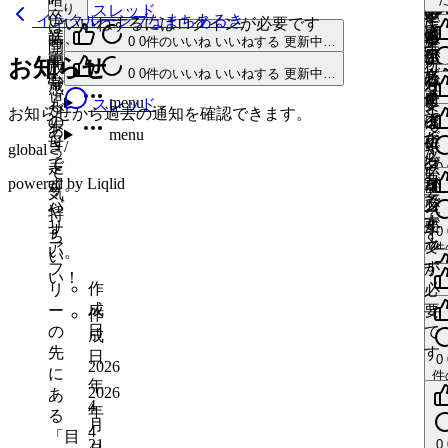
ス
要
件
い
辺
る
ス
要
り
スレッド
い
に
必
イ
で
す
卒
い
ッ
インクルーシブなまちあるき
い
イ
レ
い
で
いいねするにはログインが必要です
は、
に
レ
で
は
い
要
ン
す
る
業、
ね
い
ド
い
menu
me
時
ン
0
0件のいいね
いいねする
更新中…
ッ
す
開
は
い
ッ
す
ね
ロ
で
が
に
い
ね
重
す
い
間
が
お知らせ
ド
ね
me
0
放
ロ
ド
スレッド
0
0件のいいね
いいねする
更新中…
グ
す
ね
必
は
心
る
ね
0
件
帯
必
更
感
グ
更
イ
件
要
ロ
い
児
に
す
更
menu
も
スレッド
me
要
中
が
イ
更
中
お知らせから過去の通知を確認できます。
い
ン
で
中
グ
の
は
る
歩
で
me
中
0
あ
ン
menu
い
me
0
が
す
イ
母
ロ
に
0
件
き/
す
global
い
っ
が
件
ス
ね
必
件
ス
ン
で
グ
は
い
走
ス
ね
0
い
て
必
レ
い
ス
要
レ
powered by Liqlid
が
す。
イ
ロ
件
り
レ
更
気
要
ッ
レ
い
で
ッ
い
更
必
バ
ン
グ
い
中
や
ッ
い
持
で
ド
ね
ッ
す
中
ド
ね
要
リ
が
イ
す
ド
ね
0
ち
す
い
0
ド
で
ア
必
ン
件
い。
更
件
い
ス
ね
更
い
す
更
フ
要
が
ス
中
い
い！
レ
中
me
中
作
リ
me
で
必
レ
更
me
ッ
い
me
成
い
ー
す
要
中
ッ
作
0
ド
ス
ね
ス
ね
1
日
件
の
で
ド
ス
成
レ
件
レ
い
先
す
レ
日
更
ス
0
ッ
い
更
2026
ッ
に
中
ッ
件
レ
中
ド
い
年
me
ド
2026
あ
い
ド
い
me
ッ
ね
0
4
年
る
ね
件
ド
ス
月
ス
い
4
「目
い
更
21
レ
0
ね