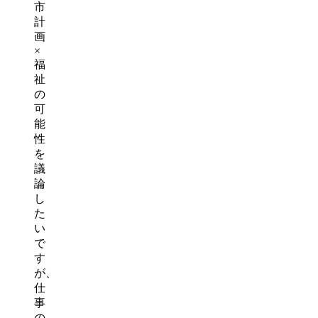
市
計
画
×
福
祉
の
可
能
性
を
議
論
し
た
い
で
す
が、
仕
事
の