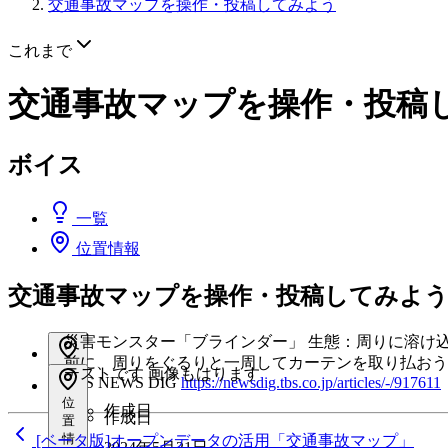
交通事故マップを操作・投稿してみよう
これまで
交通事故マップを操作・投稿
ボイス
一覧
位置情報
交通事故マップを操作・投稿してみよ
災害モンスター「ブラインダー」 生態：周りに溶け
前に、周りをぐるりと一周してカーテンを取り払おう リ
位
テストです 画像もはります
TBS NEWS DIG
https://newsdig.tbs.co.jp/articles/-/917611
置
位
情
作成日
作成日
置
報
情
[ベータ版]オープンデータの活用「交通事故マップ」
あ
2024年5月21日