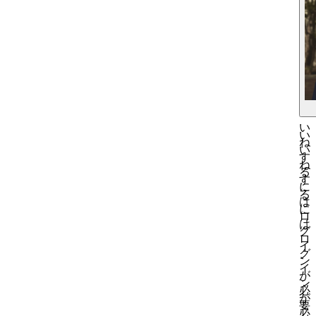
い
い
い
ね
い
す
ね
る
す
に
る
は
に
ロ
は
グ
ロ
イ
グ
ン
イ
が
ン
必
が
要
必