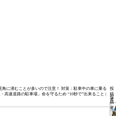
死角に潜むことが多いので注意！ 対策：駐車中の車に乗る
投
高速道路の駐車場」命を守るため “10秒で”出来ること |
稿
投
者
稿
者