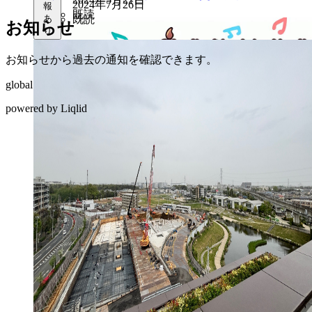
2024年7月26日
報
り
既読
あ
既読
お知らせ
り
お知らせから過去の通知を確認できます。
global
powered by Liqlid