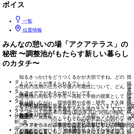
ボイス
一覧
位置情報
みんなの憩いの場「アクアテラス」の
秘密 〜調整池がもたらす新しい暮らし
のカタチ〜
知るきっかけをどうつくるかが大切ですね。どの
投
タ
ようなことが考えられるでしょう。
稿
住民の活用の仕方や今後の可能性について、どん
投
グ
者
タ
なアイデアがあるか知りたいです
稿
作成日
調整池の周知を小学生〜高校で学校の授業として
投
グ
#
者
タ
取り扱いながら、現地視察や企画・研究、大久保
稿
作成日
も
ku
2026年2月28日
とても魅力的な発表をありがとうございました。
投
グ
#
さんが出張授業を実施するのも面白そう！ すでに
者
タ
っ
アンケート回答者の属性(居住年月)と回答の相関
稿
も
sh
2026年2月28日
あるかもですが、「アクアテラス部」っていうコ
い
分
投稿者
既読
グ
と
#
関係や、居住地点とそれぞれの調整池との関わり
者
っ
ミュニティを作って、そこで何をしたいのかって
い
析
知
ま
の違いについて、地理的空間と認知行動との関係
い
アクアテラスが調整池なのと柏の葉に3つも調整池
投
子育てパパ
既読
と
いう中身を考えてもらう機会ができるとさらに愛
#
ね
の
タ
り
ち
の視点からも、もっと詳細を知りたくなりまし
い
があるのに驚いた。 愛知県からわざわざ柏の葉を
稿
知
も
着もわきそう！
す