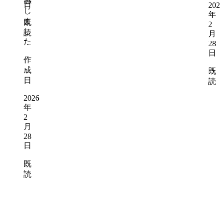
感
日
202
じ
年
ま
既
2
し
読
月
た
28
日
作
成
既
日
読
2026
年
2
月
28
日
既
読