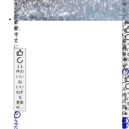
が
中
で
要
イ
思
キ
い
要
ス
に
り
す
で
1
ン
い
ン
で
レ
は
件
ス
い
す
が
ま
グ
1
す
ッ
ロ
い
ね
レ
件
必
す
（8
ド
グ
い
ッ
要
が、
）
い
ス
イ
更
ド
で
そ
に
ね
1
レ
中
ン
い
ス
件
す
こ
参
ッ
ね
1
が
い
い
レ
更
に
加
件
ド
必
ね
ス
中
ッ
い
更
繋
し
に
要
い
レ
ド
中
が
ま
返
更
ね
で
ッ
い
に
ス
る
し
中
信
す
1
1
ね
ド
返
レ
更
考
た
ス
件の
が
ス
信
中
ッ
察
いい
ゴ
レ
更
あ
ス
レ
が
ね
ド
や
ー
中
ッ
り
レ
ッ
いい
あ
ス
提
ル
ド
ス
ま
ッ
ド
ねす
り
い
レ
案
地
ス
レ
す
ス
ド
る
に
ね
ま
ッ
が
点
レ
ッ
更新
レ
返
す
ド
あ
西
ッ
中…
ド
ッ
更
信
に
る
白
ド
ス
中
me
ド
が
me
返
と
井
に
レ
ス
あ
me
信
よ
駅
返
ッ
レ
り
ス