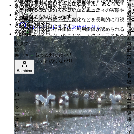
結
維持管理のコストを払う意義を見出すための価値
投
グ
た
と
いいねするにはログインが必要です
た！
ね
選んだ理由を聞いてみたいと思った。 あとなぜ3
者
タ
り
っ
る
果
い
の見える化は研究の意義ですね
稿
い！
の
す
つもあるのか調べてみたいなと思った。
アクアテラスでのイベントコミュニティの実態や
投
作成日
グ
た
と
に
か
#
い
者
作成日
#
タ
つ
る
成果なども知りたいです
稿
作成日
い！
知
いいねする
更新中…
も
me
は
ら
ね
住民の定着、行動・生活変化などを長期的に可視
投
心
作成日
グ
な
い
2026年2月28日
に
#
者
タ
り
っ
ロ
ど
2026年2月28日
す
化できると面白そうです
稿
が
スレッド
スレッドに返信があります
作成日
が
い
心
は
2026年2月28日
い
アクアテラスの存在価値、利用価値が認められる
投
グ
た
と
グ
の
る
2026年2月28日
#
者
動
既読
り
タ
ね
が
ロ
い
研究をしていただいたことで、アクアテラスを今
稿
menu
既読
作成日
い！
知
も
イ
sh
よ
に
2026年2月28日
2/2
い
#
既読
グ
す
動
グ
#
ね
後も良質に維持管理していこうと皆（公民学）が
者
既読
投
タグ
り
っ
ン
う
は
東
た
心
る
い
も
イ
sh
す
2026年2月28日
思える材料となり、とても嬉しいです。
い
既読
稿
た
と
が
な
ロ
武
#
瞬
が
に
た
っ
ン
る
い
#
もっと知りたい！
い
者
い！
知
必
価
ま
グ
鉄
間
い
動
既読
作成日
は
瞬
と
が
に
ね
#
まちとのつながり
い
り
要
値
ち
イ
道
い
い
ロ
間
知
必
は
す
ね
た
で
を
と
ン
＆
2026年2月28日
ね
た
Bambino
グ
り
要
ロ
る
す
い！
す
生
の
が
北
す
瞬
イ
た
で
グ
に
る
既読
い
み
つ
必
総
る
間
ン
い！
す
イ
は
に
い
出
な
要
鉄
に
が
#
ン
ロ
は
ね
す
が
で
道
は
ま
必
が
グ
ロ
す
か
り
す
主
ロ
ち
要
い
必
イ
グ
る
が
催
グ
い
ね
と
で
要
ン
イ
に
い
大
健
イ
い
の
す
で
が
ン
ね
は
切
康
更
ン
ね
つ
す
必
が
中
ロ
か
ハ
が
す
な
2
更
要
必
グ
と
イ
必
件
る