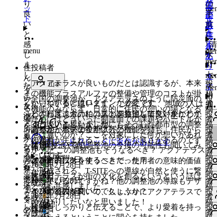
が
り
の
信
ド
ッ
me
ま
レ
あ
良
手
が
に
ド
す
ッ
り
い
前
あ
返
ド
ま
と
に
り
信
す
感
｢清
ま
が
menu
me
じ
水
す
あ
me
ま
口
り
住
投稿者
し
七
me
ま
ん
アクアテラスが良いものだとは認識するが、本来
投
山本
た。
次
す
me
で
タ
の機能プラスアルファの整備や管理のコストが掛
稿
ま
川
い
全国の調整池が、アクアテラスのように防災面の
投
グ
いいねするにはログインが必要です
かっていると思います。 このことに、地域の人は
者
た
調
タ
る
機能のみならず、日常的に住民の憩いの場となる
稿
どの程度、余計にコストを負担して良いかがわか
わざわざ遠方の柏の葉の調整池を研究対象にして
投
池
整
グ
場
#
me
ためにはどういった制度面での課題やハードルが
者
タ
るといいと思いました
くださいましたが、他にもそうした都市型の調整
稿
を
池｣
1
1件のいいね
いいねする
更新中…
も
K'
所
あるかと思いますか？
調整池が本来の役割以外の機能を持ち、住民から
投
グ
#
池は無いのか？ここを対象にした何か想いがあれ
者
単
が
タ
っ
か
の愛着が生まれることでどんな良さがあるのです
稿
作成日
スレッド
スレッドに返信があります
も
ば伺いたいです。
い
第1調整池や第3調整池の今後の可能性も聞いてみ
投
な
あ
作成日
グ
と
ら
#
か？ どこの調整池もそうなるべき？ アクアテラス
者
タ
っ
い
たいです
稿
る
menu
り
知
も
調
T.
2026年2月28日
は場所的にそうするべきだった？
アクアテラスを使うことで、使用者の意味的価値
投
作成日
グ
と
2026年2月28日
#
ね
者
行
白
タ
り
っ
整
が形成される。T-SITEへの導線が自然と使うに繋
稿
作成日
知
も
す
アクアテラスが街の文化を創るというという話は
投
楽
鳥
既読
作成日
グ
た
と
池
2026年2月28日
#
がっているのですかね？他の調整池の導線もデザ
者
既読
タ
り
っ
る
とても共感しました
稿
地
の
い！
知
ま
も
sh
2026年2月28日
インするのが良いのでしょうか？
今日の発表を聞いて、久しぶりにアクアテラスで
投
グ
た
と
に
2026年2月28日
#
者
と
飛
既読
タ
り
で
っ
のんびりしたいなと思いました！
稿
い
作成日
い！
知
ま
koj
は
い
し
役割をしっかりと伝えることで、より愛着を持っ
来
投
既読
作成日
グ
た
の
と
い
#
者
い
既読
タ
り
ち
ロ
い