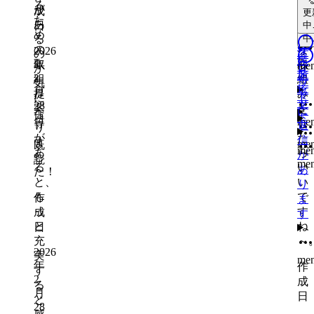
me
ね
ッ
る
の
更
レ
が
成
更
me
ド
中
た
よ
ッ
あ
日
me
中
更
ス
め
う
ド
る
中
me
レ
の
な
2026
ス
の
ス
ス
ッ
取
年
取
me
レ
か
レ
ス
レ
ド
2
組
組
ッ
気
ッ
レ
ッ
月
提
み
ド
に
ド
ッ
ド
28
案
を
に
な
ド
日
me
等
し
返
り
が
た
信
ま
me
既
me
あ
ら
が
し
読
me
る
い
あ
た！
と、
い
り
も
で
作
ま
っ
す
成
す
と
ね
日
充
～
2026
実
me
年
作
す
2
成
る
月
日
と
28