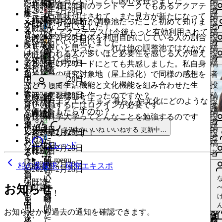
て
てもらえるということに関心を持ちました
地
稿
作成日
い！
距
知
い
心
sh
2026年2月28日
い
研究を通じて街のランドマークでもあるアクアテ
投
ね
グ
た
と
グ
2026年2月28日
#
ね
捉
と
い
者
離
タ
り
ね
が
い
ラスに意味付けされて、また見方が新たになって
稿
す
作成日
い！
の
私
イ
yu
す
え
2026年2月28日
し
い
い
1号と3号の場所が調整池だったこと初めて知りま
投
既読
が、
グ
た
す
動
#
ね
いいなと思いました！
者
る
既読
タ
つ
の
ン
る
る
て
ね
い
した！ アクアテラスは今後もっと有効利用されて
稿
普
い！
る
い
心
K'
す
2026年2月28日
い
アクアテラス自体を利用目的にしている人の割合
投
に
既読
グ
な
次
が
に
だ
#
有
す
ね
いくといいと思いました。
者
段
作成日
に
タ
た
が
る
い
も大きいと思った。これは他の調整池ではなかな
稿
は
が
の
必
ま
は
け
名
る
す
い
「使われる人が多いほど必要性を感じる人が増え
投
の
既読
は
グ
瞬
動
に
#
ね
か無いと思う。
者
ロ
作成日
り
タ
一
要
ち
ロ
で
で
に
る
2026年2月28日
い
る」というワードにとても共感しました。私自身
稿
利
ロ
間
い
も
は
T.
す
全
投稿者
グ
グ
歩
で
と
グ
な
実
は
に
#
ね
も卒論の研究対象地（屋上緑化）で同様の感想を
者
用
グ
作成日
た
っ
ロ
る
2026年2月28日
国
イ
既読
す
の
も
イ
く
際
ロ
は
す
持ちました。
どうして生活機能と文化機能を組み合わせた生
投
頻
奥田
イ
瞬
と
グ
に
#
に
ン
タ
つ
っ
ン
教
に
グ
ロ
る
2026年2月28日
活・文化機能を作ったのですか？
稿
度
ン
い
既読
間
知
心
イ
は
た
が
リサーチクエスチョン 暮らしや文化にどのような
投
作成日
グ
な
と
が
育
多
イ
グ
いいねするにはログインが必要です
に
者
に
が
い
タ
り
が
ン
ロ
く
必
価値をもたらすのか？
稿
い
既読
作成日
が
知
必
の
数
ン
イ
は
技術科学大学ってどんなことを勉強するのです
投
関
必
ね
グ
た
動
が
グ
さ
2026年2月28日
#
要
者
い
り
タ
り
要
場
の
が
ン
ロ
か？
稿
係
要
す
い
作成日
い！
い
3
3件のいいね
いいねする
更新中…
必
も
イ
ん
で
2026年2月28日
今日楽しみです！
投
ね
グ
た
で
と
白
必
が
グ
#
者
ね
し
で
る
既読
タ
た
要
っ
ン
あ
す
稿
す
スレッド
作成日
い！
す
し
鳥
要
必
心
イ
koj
2026年2月28日
そ
す
に
既読
グ
作成日
瞬
で
と
が
る
#
者
る
更
て
が
で
要
が
ン
う
は
menu
間
す
知
必
も
調
2026年2月28日
い
中
に
柏の葉探求・研究エキスポ
既読
活
生
す
で
動
が
#
2026年2月28日
い
だ
ロ
り
要
っ
整
い
は
い
用
息
す
い
必
心
い
な
グ
既読
た
で
と
池
ね
い
ロ
い
お知らせ
す
既読
し
た
要
1
が
ス
ね
と
イ
1
い！
す
知
の
す
い
い
グ
件
ね
る
て
瞬
で
動
レ
い
件
す
思
ン
り
中
ね
い
る
ね
イ
す
い
用
い
い
間
す
い
ッ
い
る
う
が
お知らせから過去の通知を確認できます。
い
た
で、
に
す
ン
ね
る
途
ま
た
ド
ね
に
の
必
ね
更