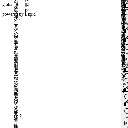
い
1
い
い！
柏
は
い
る
が
に
を
し
global
瞬
す
中
件
は
ね
で
要
い
更
ね
の
ロ
に
必
は
1
拡
た
更
い
間
る
ロ
す
で
中
ね
葉
powered by Liqlid
グ
件
は
要
ロ
中
更
大
ア
に
me
グ
が、
す
更
す
1
ス
い
の
イ
ロ
い
で
中
グ
す
ク
は
中
イ
件
こ
る
レ
ア
ね
ス
ン
グ
す
イ
る
ア
ロ
い
ス
ン
の
い
に
ッ
ク
レ
が
イ
ン
の
テ
グ
ス
ね
レ
が
距
更
ス
は
ド
ア
ッ
必
ン
い
が
で
ラ
イ
レ
中
ッ
必
離
レ
ロ
ス
テ
ね
ド
要
が
い
更
必
あ
ス
ン
ッ
ド
要
と
ッ
グ
レ
ラ
ね
ス
で
中
必
要
れ
以
が
ド
ス
で
愛
い
更
ド
イ
ッ
ス
ス
レ
す
要
で
ば、
外
必
ね
レ
す
中
着
更
ス
ン
ド
レ
を
ッ
で
す
例
の
ス
要
中
ッ
度
レ
が
に
ッ
選
ド
す
更
え
調
レ
で
ド
合
me
ッ
必
返
ド
ス
ん
に
中
ば
整
ッ
す
に
い
ド
要
信
ス
レ
だ
返
水
池
ド
い
返
や
に
で
が
レ
ッ
の
2
信
質
で
ス
ね
信
親
い
件
返
す
あ
ッ
ド
で
me
が
懸
も
レ
2
が
ね
近
い
信
り
ド
し
あ
更
件
念
街
ッ
me
あ
感
が
ま
2
ょ
中
り
い
更
を
全
い
ド
り
の
件
あ
す
う
ま
me
中
ね
解
体
い
ま
関
り
い
か？
me
す
ス
い
決
で
す
係
ね
ま
更
ね
い
レ
す
そ
ス
me
性
作
中
す