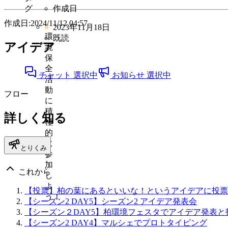
グ
作成日
作成日:2024/11/12 04:57
#
2023年11月18日
環
既読
アイデア
境
保
全
チャット
選択中
お知らせ
選択中
活
動
フロー
に
積
詳しく知る
極
的
に
とりくみ
参
加
これから
し
よ
【投票】柏の葉にあるといいな！というアイデアに投票
う！
【シーズン2 DAY5】シーズン2 アイデア発表会
【シーズン２DAY5】柏環境フェスタでアイデア発表と
【シーズン2 DAY4】マルシェでプロトタイピング