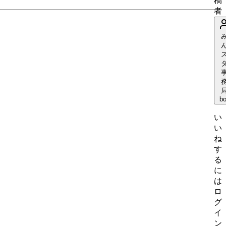
稿
者
bo
い
い
ね
す
る
に
は
ロ
グ
イ
ン