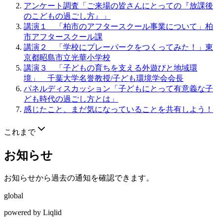
アンケート調査「ご来場の皆さんにとっての『放課後
のこどもの過ごし方』」
講演１ 「柏市のアフタースクール事業について」柏
市アフタースクール課
講演２ 「学校にプレーパークをつくってみた！」東
京都昭島市立光華小学校
講演３ 「子どもの育ちを支える外遊びと地域環
境」 千葉大学名誉教授/子ども環境学会会長
パネルディスカッション「子どもにとって有意義な子
ども時代の過ごし方とは」
感じたこと、まだ気になっていることを共有しよう！
これまで
お知らせ
お知らせから過去の通知を確認できます。
global
powered by Liqlid