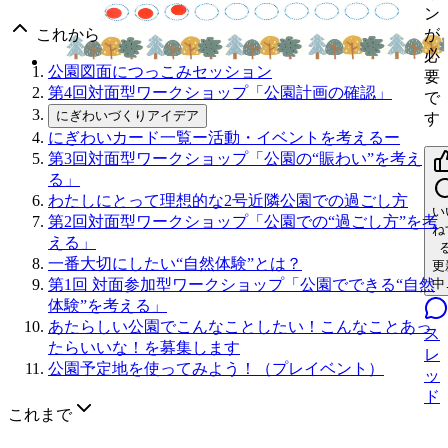
ン
これから
が
必
公園図面につっこみセッション
要
第4回対面型ワークショップ「公園計画の確認」
で
にぎわいづくりアイデア
す
にぎわいカード一覧ー活動・イベントを考えるー
第3回対面型ワークショップ「公園の“賑わい”を考え
る」
わたしにとって理想的な2号近隣公園での過ごし方
い
第2回対面型ワークショップ「公園での“過ごし方”を考
ね
える」
一番大切にしたい“自然体験”とは？
更
第1回 対面参加型ワークショップ「公園でできる“自然
中
体験”を考える」
あたらしい公園でこんなことしたい！こんなことあっ
ス
たらいいな！を募集します
レ
公園予定地を使ってみよう！（プレイベント）
ッ
ド
これまで