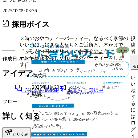
2025/07/09 03:36
採用ボイス
３時のおやつティーパーティー。なるべく季節の
投
いい時に、好きな人たちとご近所と、木かげで、
稿
『ふしぎの国のアリス』のお茶会のように、スコ
者
ーンや紅茶でおしゃれに屋外パーティーをしま
作成日:2025/07/09 03:36
す。
4/
アイデア
作成日
い
い
2025年4月20日
チャット
選択中
お知らせ
選択中
ね
既読
す
フロー
る
に
詳しく知る
は
ロ
グ
とりくみ
イ