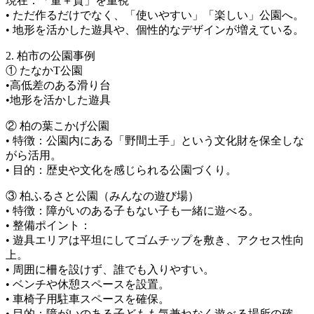
現在：「量＋質」を重視
• ただ作るだけでなく、「使いやすい」「楽しい」公園へ。
• 地形を活かした遊具や、個性的なデザインが増えている。
2. 柏市の公園事例
① たなかT公園
•高低差のある滑り台
•地形を活かした遊具
② 柏の葉こかげ公園
• 特徴：公園内にある「野間土手」という文化財を保全しな
がら活用。
• 目的：歴史や文化を感じられる公園づくり。
③ 柏ふるさと公園（みんなの遊び場）
• 特徴：障がいのある子もない子も一緒に遊べる。
• 整備ポイント：
• 遊具エリアは平坦にしてゴムチップを敷き、アクセス性向
上。
• 周囲に柵を設けず、誰でも入りやすい。
• ベンチや休憩スペースを設置。
• 車椅子用駐車スペースを確保。
• 目的：障がいのある子どもも気兼ねなく遊べる場所の確