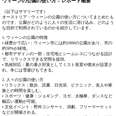
ウィーンの公園の使い方 – レポート概要
（以下はサマリーです）
オーストリア・ウィーンの公園の使い方についてまとめたも
のです。公園がどのように人々の生活に溶け込み、どのよう
な目的で利用されているのかを紹介しています。
1. ウィーンの公園の特徴
• 緑豊かで広い：ウィーン市には約1000の公園があり、市の
約50%が緑地。
• 都市デザインの一部：住宅地とシームレスにつながる設計
で、リラックスできる空間を提供。
• 気候対応：夏の暑さ対策としてミスト装置や噴水が設置さ
れ、冬には雪遊びもできる。
2. 人々の公園の使い方
• リラックス：散歩、読書、日光浴、ピクニック、友人や家
族との時間を楽しむ。
• スポーツ・健康：ジョギング、ヨガ、太極拳、ダンスなど
幅広い運動が可能。
• 文化イベント：野外コンサート、演劇、フリーマーケット
などが開催される。